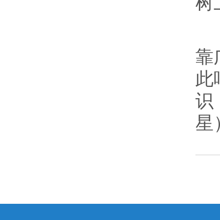
树
文
靠
此
识
星