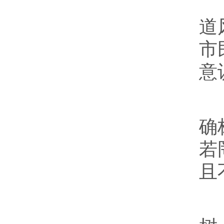
文
道
市
意
当
确
若
且
除