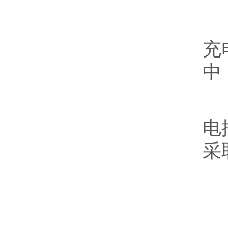
“
充
中
“
电
采
记