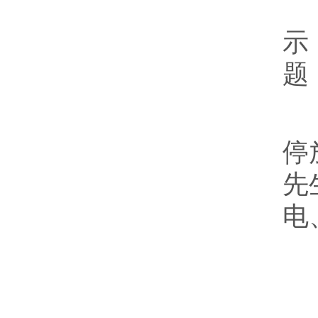
5
示
题
“
停
先
电
呼