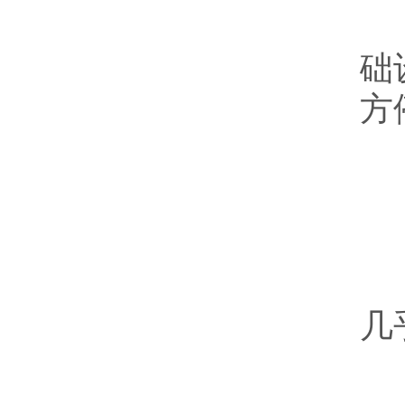
陈
础
方
小
5
几
在