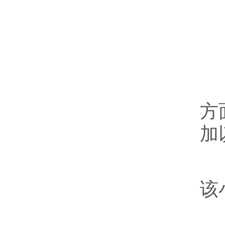
对
方
加
近
该
5