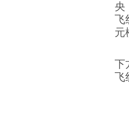
央
飞
元
在
下
飞
当