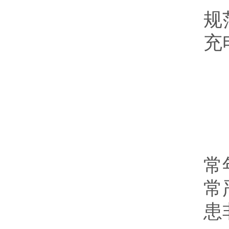
规
充
电
近
常
常
患