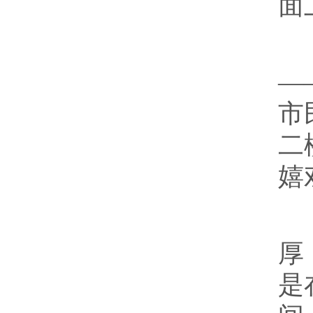
面
9
—
市
二
嬉
走
厚
是