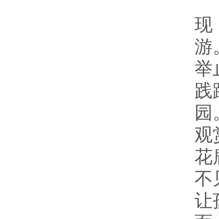
9
现
游
举
践
园
观
花
不
让