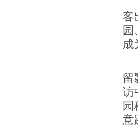
中
客
园
成
9
留
访
园
意