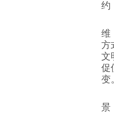
约
为
维
方
文
促
变
如
景