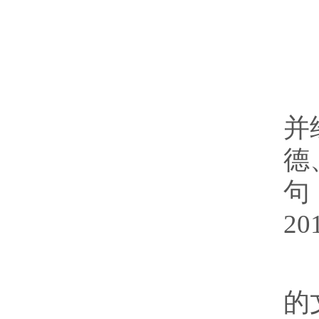
《
并
德
句
2
修
的