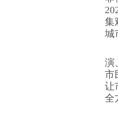
2
集
城
本
演
市
让
全