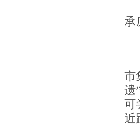
整
承
台
市
遗
可
近
“