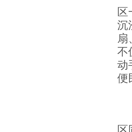
区
沉
扇
不
动
便
除
区