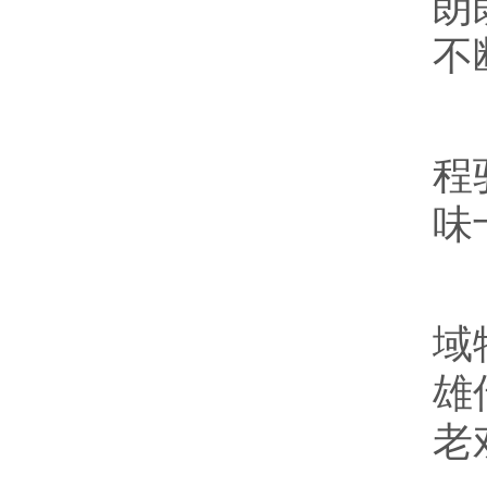
朗
不
“
程
味
压
域
雄
老