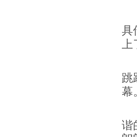
当
具
上
激
跳
幕
展
谐