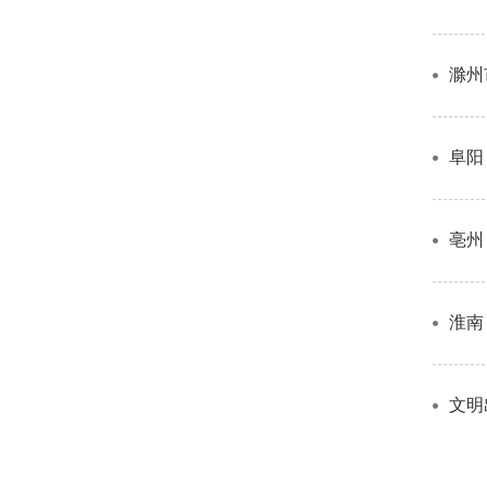
滁州
阜阳
亳州
淮南
文明