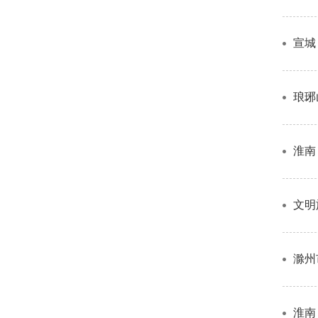
宣城
琅琊
淮南
文明
滁州
淮南